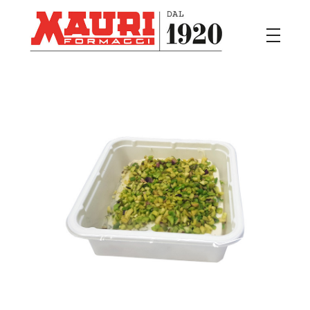
Mauri
Il buon formaggio Italiano