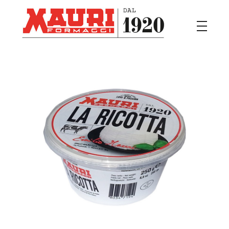
Mauri
Il buon formaggio Italiano